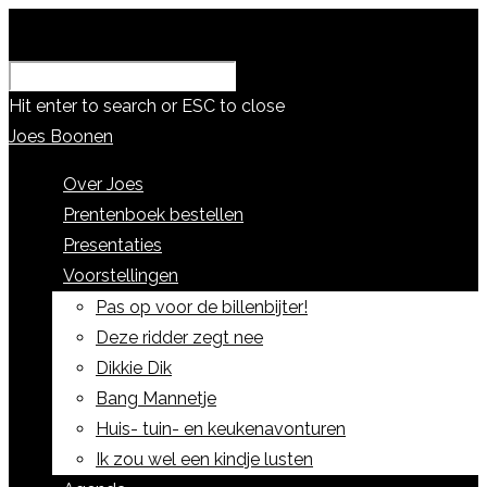
Hit enter to search or ESC to close
Joes Boonen
Over Joes
Prentenboek bestellen
Presentaties
Voorstellingen
Pas op voor de billenbijter!
Deze ridder zegt nee
Dikkie Dik
Bang Mannetje
Huis- tuin- en keukenavonturen
Ik zou wel een kindje lusten